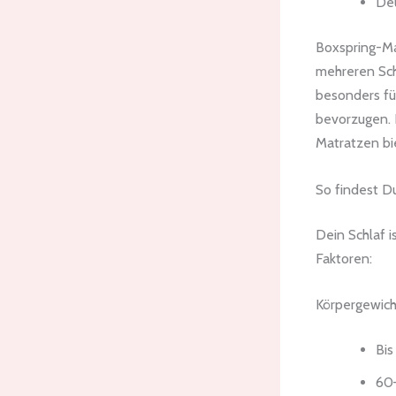
Deu
Boxspring-Ma
mehreren Schi
besonders fü
bevorzugen. D
Matratzen bi
So findest D
Dein Schlaf 
Faktoren:
Körpergewich
Bis
60–