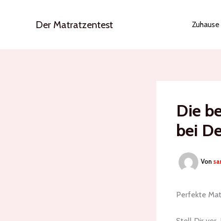
Zum
Inhalt
Der Matratzentest
Zuhause
springen
Die b
bei De
Von
sa
Perfekte Mat
Stell Dir vor