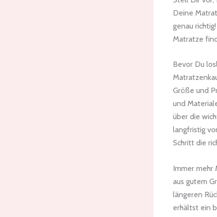
Deine Matratz
genau richti
Matratze find
Bevor Du los
Matratzenka
Größe und Pr
und Material
über die wic
langfristig v
Schritt die r
Immer mehr M
aus gutem G
längeren Rüc
erhältst ein 