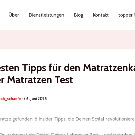
Über
Dienstleistungen
Blog
Kontakt
topper
esten Tipps für den Matratzenk
r Matratzen Test
rah_schaefer
/
6. Juni 2025
ratze gefunden: 6 Insider-Tipps, die Deinen Schlaf revolutionier
, Du verbringst ein Drittel Deines Lebens im Bett – und trotzdem 