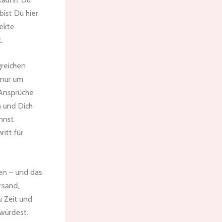
ist Du hier
fekte
.
greichen
 nur um
-Ansprüche
n und Dich
nnst
ritt für
en – und das
rsand,
 Zeit und
 würdest.