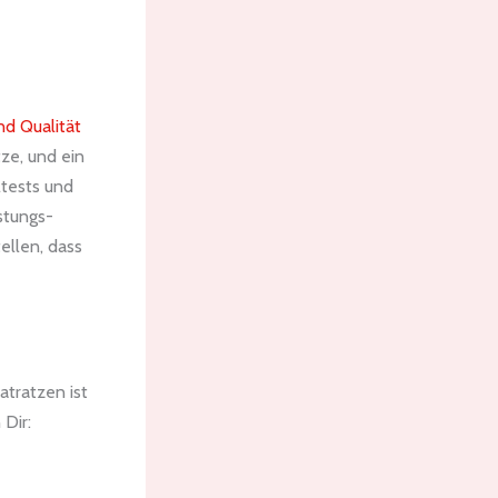
nd Qualität
tze, und ein
ltests und
stungs-
ellen, dass
atratzen ist
 Dir: