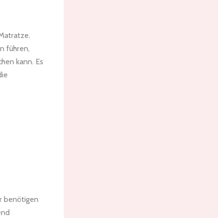
Matratze.
n führen,
chen kann. Es
die
er benötigen
end