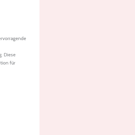
hervorragende
g. Diese
tion für