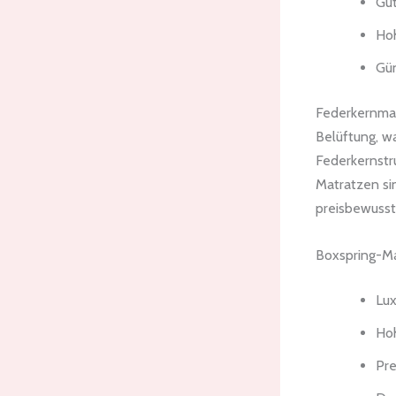
Gut
Hoh
Gün
Federkernmat
Belüftung, wa
Federkernstru
Matratzen sin
preisbewusst
Boxspring-M
Lux
Ho
Pr