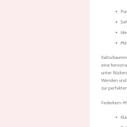
Pun
Seh
Ide
Mit
Kaltschaumma
eine hervorr
unter Rücken
Wenden und Be
zur perfekte
Federkern-M
Kla