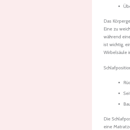
Übe
Das Körpergew
Eine zu weic
während eine
ist wichtig, 
Wirbelsäule in
Schlafpositio
Rüc
Sei
Bau
Die Schlafpo
eine Matratz