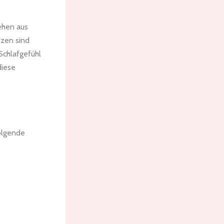
ehen aus
tzen sind
Schlafgefühl
diese
folgende