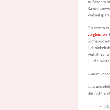
Außerdem pro
Kundenbewert
Verkaufspers
Ein zentraler
vergleichen
.
Schnäppchen 
Haltbarkeits
Verhältnis fü
Du die beste 
Warum unabhä
Lass uns ehrl
das nicht and
Obj