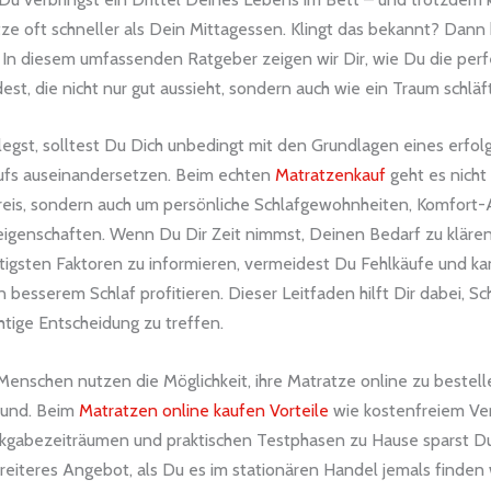
e oft schneller als Dein Mittagessen. Klingt das bekannt? Dann b
g! In diesem umfassenden Ratgeber zeigen wir Dir, wie Du die per
est, die nicht nur gut aussieht, sondern auch wie ein Traum schläft
legst, solltest Du Dich unbedingt mit den Grundlagen eines erfol
ufs auseinandersetzen. Beim echten
Matratzenkauf
geht es nicht
eis, sondern auch um persönliche Schlafgewohnheiten, Komfort
eigenschaften. Wenn Du Dir Zeit nimmst, Deinen Bedarf zu kläre
htigsten Faktoren zu informieren, vermeidest Du Fehlkäufe und ka
on besserem Schlaf profitieren. Dieser Leitfaden hilft Dir dabei, Sch
ichtige Entscheidung zu treffen.
enschen nutzen die Möglichkeit, ihre Matratze online zu bestell
rund. Beim
Matratzen online kaufen Vorteile
wie kostenfreiem Ve
kgabezeiträumen und praktischen Testphasen zu Hause sparst Du
breiteres Angebot, als Du es im stationären Handel jemals finden