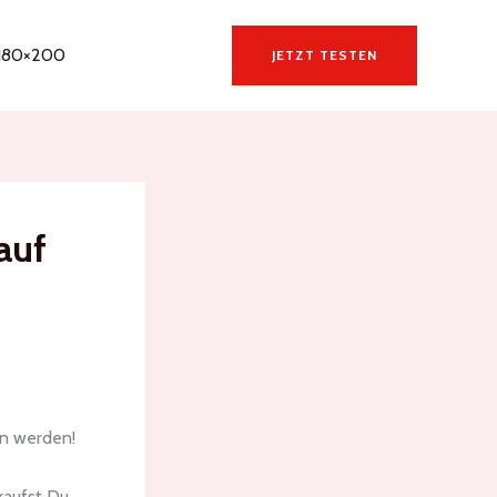
 180×200
JETZT TESTEN
auf
en werden!
kaufst Du